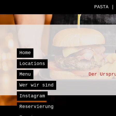
PASTA |
Home
Locations
Der Urspr
Menu
Wer wir sind
Instagram
Reservierung