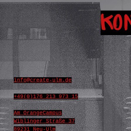
Ko
info@create-ulm.de
+49(0)176 213 973 15
Am OrangeCampus
Wiblinger Straße 37
89231 Neu-Ulm